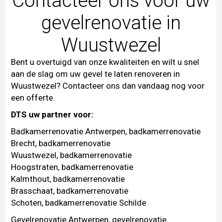
Contacteer ons voor uw
gevelrenovatie in
Wuustwezel
Bent u overtuigd van onze kwaliteiten en wilt u snel
aan de slag om uw gevel te laten renoveren in
Wuustwezel?
Contacteer
ons dan vandaag nog voor
een offerte.
DTS uw partner voor:
Badkamerrenovatie Antwerpen
,
badkamerrenovatie
Brecht
,
badkamerrenovatie
Wuustwezel
,
badkamerrenovatie
Hoogstraten
,
badkamerrenovatie
Kalmthout
,
badkamerrenovatie
Brasschaat
,
badkamerrenovatie
Schoten
,
badkamerrenovatie Schilde
Gevelrenovatie Antwerpen
,
gevelrenovatie